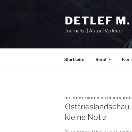
Zum
Inhalt
DETLEF M.
springen
Journalist | Autor | Verleger
Startseite
Beruf
Fami
VERÖFFENTLICHT
30. SEPTEMBER 2018
VON
DET
AM
Ostfrieslandschau 
kleine Notiz