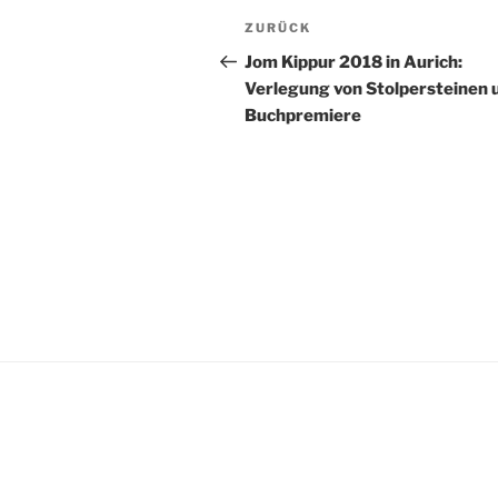
Beitragsnavigation
Vorheriger
ZURÜCK
Beitrag
Jom Kippur 2018 in Aurich:
Verlegung von Stolpersteinen 
Buchpremiere