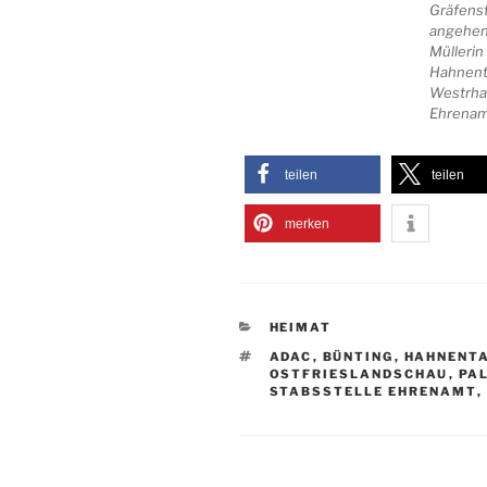
Gräfenst
angehend
Müllerin
Hahnent
Westrha
Ehrenam
teilen
teilen
merken
KATEGORIEN
HEIMAT
SCHLAGWÖRTER
ADAC
,
BÜNTING
,
HAHNENT
OSTFRIESLANDSCHAU
,
PA
STABSSTELLE EHRENAMT
,