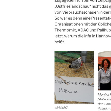
Zugegeben: Ich bin von Leipzi
„Ostfrieslandschau“ nicht das 
von Verbrauchsschauen in der M
So war es denn eine Präsentati
Organisationen mit den üblich
Thermomix, ADAC und Pallhuber 
jetzt, warum die infa in Hann
heißt.
Monika F
Stabsste
des Lan
wirklich?
(links) m