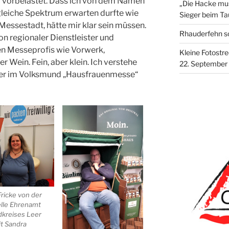
g vorbelastet. Dass ich von dem Namen
„Die Hacke mus
gleiche Spektrum erwarten durfte wie
Sieger beim Ta
essestadt, hätte mir klar sein müssen.
Rhauderfehn so
on regionaler Dienstleister und
en Messeprofis wie Vorwerk,
Kleine Fotostr
Wein. Fein, aber klein. Ich verstehe
22. September
over im Volksmund „Hausfrauenmesse“
ricke von der
lle Ehrenamt
dkreises Leer
it Sandra