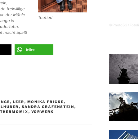
ein,
e freiwillige
 an der Mühle
Teetied
ange in
© PhotoSG / Fotol
uderfehn.
t macht Spaß!
teilen
ANGE
,
LEER
,
MONIKA FRICKE
,
LLHUBER
,
SANDRA GRÄFENSTEIN
,
THERMOMIX
,
VORWERK