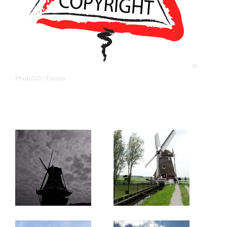
©
PhotoSG / Fotolia