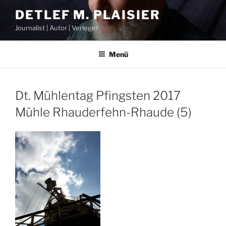
Zum
DETLEF M. PLAISIER
Inhalt
Journalist | Autor | Verleger
springen
Menü
Dt. Mühlentag Pfingsten 2017
Mühle Rhauderfehn-Rhaude (5)