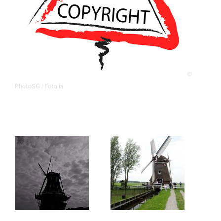
©
PhotoSG / Fotolia