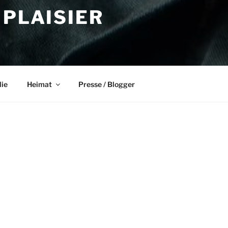
 PLAISIER
lie
Heimat
Presse / Blogger
NEUESTE BE
lücksweg, Der (kleine)
Will die GroKo 
uch
Offener Brief 