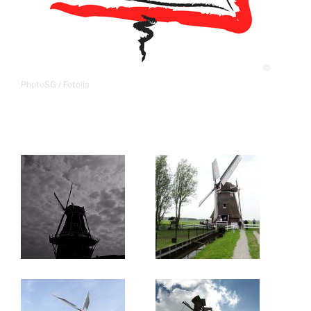
©
PhotoSG / Fotolia