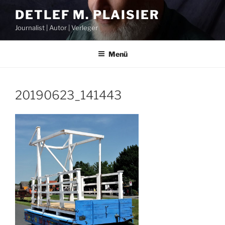
Zum
DETLEF M. PLAISIER
Inhalt
Journalist | Autor | Verleger
springen
Menü
20190623_141443