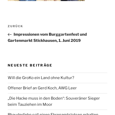
Beitragsnavigation
Vorheriger
ZURÜCK
Beitrag
Impressionen vom Burggartenfest und
Gartenmarkt Stickhausen, 1. Juni 2019
NEUESTE BEITRÄGE
Will die GroKo ein Land ohne Kultur?
Offener Brief an Gerd Koch, AWG Leer
„Die Hacke muss in den Boden“: Souveräner Sieger
beim Tauziehen im Moor
Rhauderfehn soll einen Ehrenamtslotsen erhalten