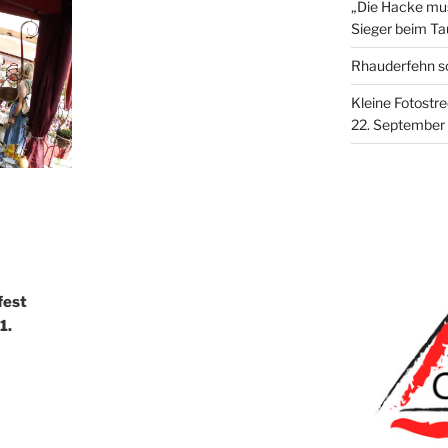
„Die Hacke mus
Sieger beim Ta
Rhauderfehn so
Kleine Fotostr
22. September
fest
1.