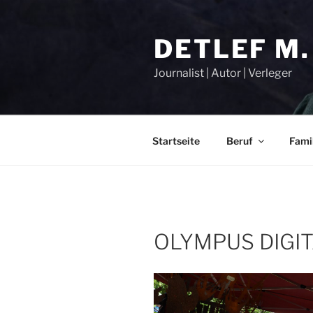
Zum
Inhalt
DETLEF M.
springen
Journalist | Autor | Verleger
Startseite
Beruf
Fami
OLYMPUS DIGI