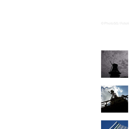
© PhotoSG / Fotol