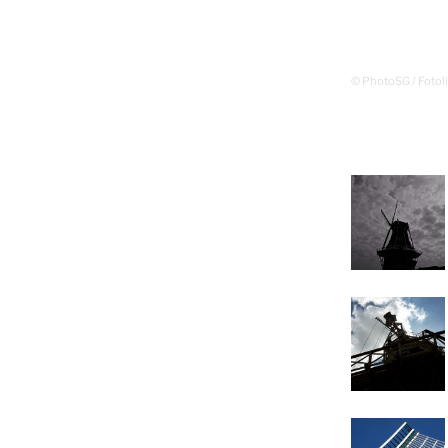
© PhotoSG / Fotol