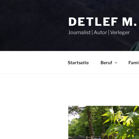
Zum
Inhalt
DETLEF M.
springen
Journalist | Autor | Verleger
Startseite
Beruf
Fami