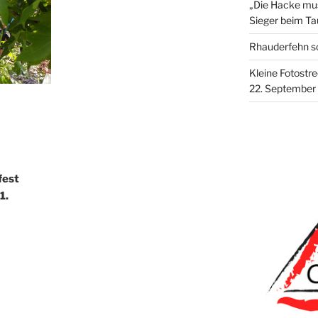
„Die Hacke mus
Sieger beim Ta
Rhauderfehn so
Kleine Fotostr
22. September
fest
1.