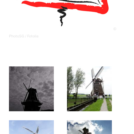
©
PhotoSG / Fotolia